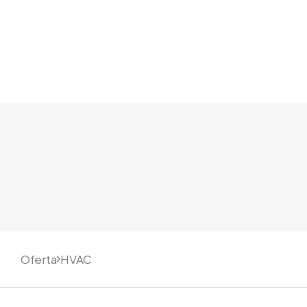
Chłodnictwo komercyjne
Kli
Chłodnictwo przemysłowe
Wen
Komory chłodnicze
Rek
Instalacje CO2
Inst
Instalacje wody lodowej
Odzysk ciepła
Biuro projektowe
Oferta
HVAC
Serwis chłodniczy