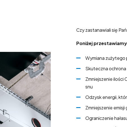
Czy zastanawiali się Pa
Poniżej przestawiamy k
Wymiana zużytego 
Skuteczna ochrona 
Zmniejszenie ilości
snu
Odzysk energii, kt
Zmniejszenie emisji
Ograniczenie hałas