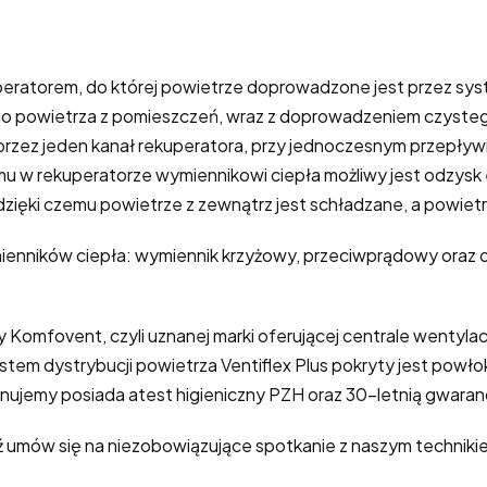
ekuperatorem, do której powietrze doprowadzone jest przez
o powietrza z pomieszczeń, wraz z doprowadzeniem czystego
rzez jeden kanał rekuperatora, przy jednoczesnym przepływi
emu w rekuperatorze wymiennikowi ciepła możliwy jest odzysk
dzięki czemu powietrze z zewnątrz jest schładzane, a powiet
enników ciepła: wymiennik krzyżowy, przeciwprądowy oraz o
y Komfovent, czyli uznanej marki oferującej centrale wentyl
em dystrybucji powietrza Ventiflex Plus pokryty jest powło
onujemy posiada atest higieniczny PZH oraz 30-letnią gwaran
umów się na niezobowiązujące spotkanie z naszym technikiem,