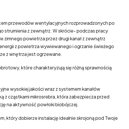
 system przewodów wentylacyjnych rozprowadzonych po
 strumienia z zewnątrz. W skrócie- podczas pracy
e zimnego powietrza przez drugi kanał z zewnątrz
 energii z powietrza wywiewanego i ogrzanie świeżego
rze z wnętrza jest ogrzewane.
brotowy, które charakteryzują się różną sprawnością
acyjne wysokiej jakości wraz z systemem kanałów
ką z cząstkami mikrosrebra, która zabezpiecza przed
cję na aktywność powłoki biobójczej.
 który dobierze instalację idealnie skrojoną pod Twoje