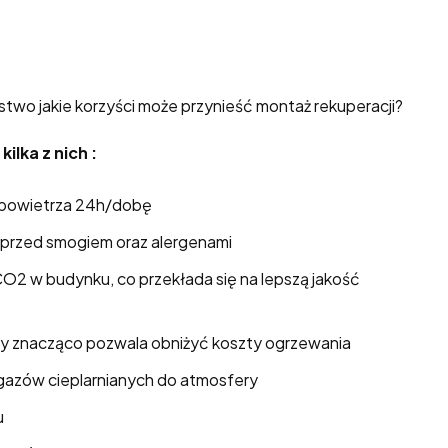
ństwo jakie korzyści może przynieść montaż rekuperacji?
ilka z nich :
powietrza 24h/dobę
przed smogiem oraz alergenami
 CO2 w budynku, co przekłada się na lepszą jakość
óry znacząco pozwala obniżyć koszty ogrzewania
 gazów cieplarnianych do atmosfery
u