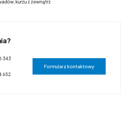
wadów, kurzu z zewnątrz
ia?
6 343
Formularz kontaktowy
4 652