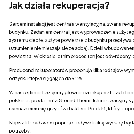
Jak działa rekuperacja?
Sercem instalacji jest centrala wentylacyjna, zwana r
budynku. Zadaniem centrali jest wyprowadzenie zużyteg
systemu ciepłe, zużyte powietrze z budynku przepływa p
(strumienie nie mieszają się ze sobą). Dzięki wbudowan
powietrza. W okresie letnim proces ten jest odwrócony, 
Producenci rekuperatorów proponują kilka rodzajów wymi
odzysku ciepła sięgającą do 95%.
W naszej firmie bazujemy głównie na rekuperatorach firm
polskiego producenta Ground Therm. Ich innowacyjny syst
namnażaniem się grzybów i bakterii. Produkt, który prop
Napisz lub zadzwoń i poproś o indywidualną wycenę bądź 
potrzeby.