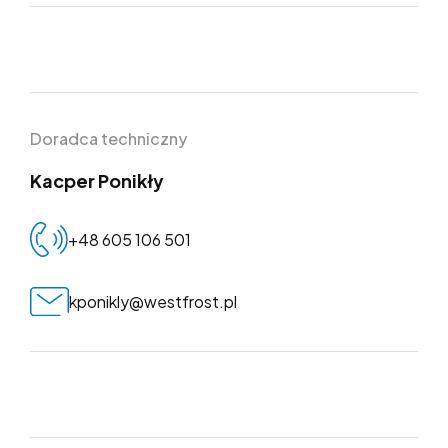
dział
Doradca techniczny
Kacper Ponikły
+48 605 106 501
kponikly@westfrost.pl
dział