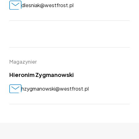
dlesniak@westfrost.pl
dział
Magazynier
Hieronim Zygmanowski
hzygmanowski@westfrost.pl